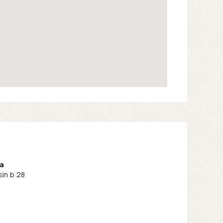
a
in b 28